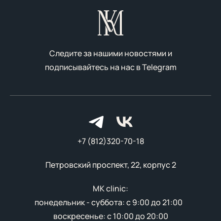
воплотить мечту в
выполнят окра
реальность - раскрыть
качественными
потенциал ваших волос и
материалами п
выигрышно подчеркнуть
класса. Резуль
природные особенности. Как
точно останете
Следите за нашими новостями и
результат - вы будете
подписывайтесь на нас в
Telegram
выглядеть эффектно, ярко и
молодо.
+7 (812)320-70-18
Петровский проспект, 22, корпус 2
MK clinic:
понедельник - суббота: с 9:00 до 21:00
воскресенье: с 10:00 до 20:00