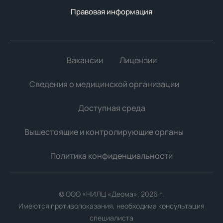
Правовая информация
Вакансии
Лицензии
Сведения о медицинской организации
Доступная среда
Вышестоящие и контролирующие органы
Политика конфиденциальности
Мы используем файлы cookie для улучшения работы
сайта. Продолжая использовать сайт, вы соглашаетесь с
© ООО «НИЛЦ «Деома», 2026 г.
использованием файлов cookie.
Имеются противопоказания, необходима консультация
Принять все
специалиста