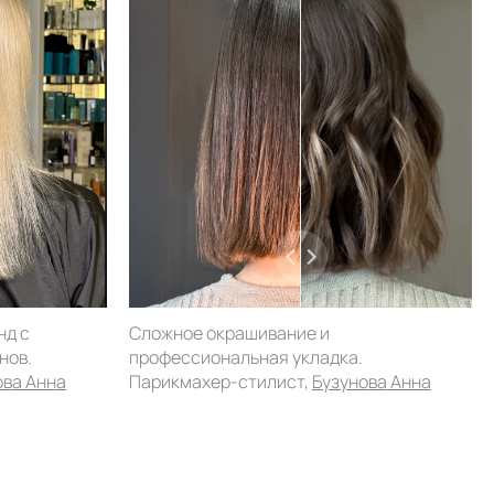
нд с
Сложное окрашивание и
нов.
профессиональная укладка.
ова Анна
Парикмахер-стилист,
Бузунова Анна