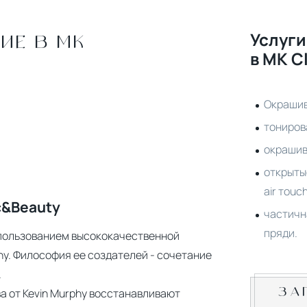
Услуги
ИЕ В МК
в MK C
Окрашив
тониров
окрашив
открыты
аir тouch
c&Beauty
частичн
пряди.
спользованием высококачественной
hy. Философия ее создателей - сочетание
.
а от Kevin Murphy восстанавливают
ЗА