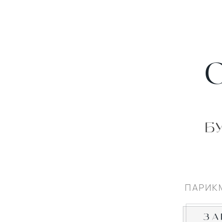
Б
ПАРИК
ЗА