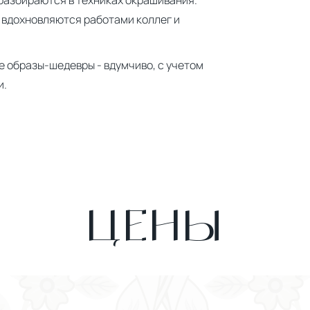
разбираются в техниках окрашивания.
, вдохновляются работами коллег и
 образы-шедевры - вдумчиво, с учетом
и.
ЦЕНЫ