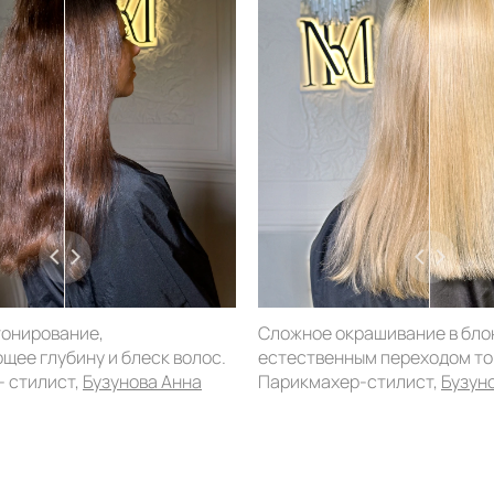
тонирование,
Сложное окрашивание в бло
щее глубину и блеск волос.
естественным переходом то
- стилист,
Бузунова Анна
Парикмахер-стилист,
Бузун