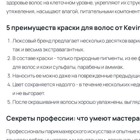
здоровье волос на клеточном уровне, укрепляют их стру
утяжеления, насыщают влагой, питательными компонент
5 преимуществ краски для волос от Kevi
Люксовый бренд предлагает несколько десятков вариа
так и весьма экстравагантных.
В составе краски - только природные пигменты, из е
для волос и кожи сульфаты, парабены и аммиак.
Наносить ее можно даже на поврежденные предыдущи
Цвет сохраняется надолго - в течение нескольких нед
и не выгорает.
После окрашивания волосы хорошо увлажнены, выгля
Секреты профессии: что умеют мастера 
Профессионалы парикмахерского искусства и опытные ко