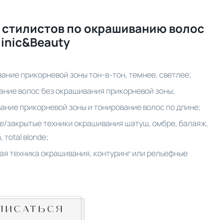
 стилистов по окрашиванию волос
linic&Beauty
ание прикорневой зоны тон-в-тон, темнее, светлее;
ание волос без окрашивания прикорневой зоны;
ание прикорневой зоны и тонирование волос по длине;
е/закрытые техники окрашивания шатуш, омбре, балаяж,
, тotal вlonde;
ая техника окрашивания, контуринг или рельефные
ПИСАТЬСЯ