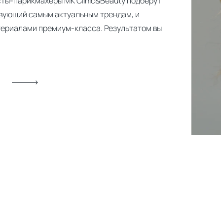
ты-парикмахеры MK Clinic&Beauty подберут
твующий самым актуальным трендам, и
ериалами премиум-класса. Результатом вы