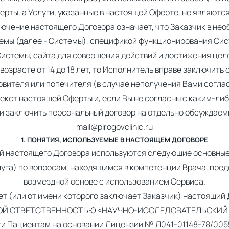
ерты, а Услуги, указанные в настоящей Оферте, не являютс
ючение настоящего Договора означает, что Заказчик в нео
емы (далее - Системы), спецификой функционирования Си
Системы, сайта для совершения действий и достижения цел
зрасте от 14 до 18 лет, то Исполнитель вправе заключить 
овителя или попечителя (в случае неполучения Вами согласи
екст настоящей Оферты и, если Вы не согласны с каким-либ
ли заключить персональный договор на отдельно обсуждаемы
mail@pirogovclinic.ru
1. ПОНЯТИЯ, ИСПОЛЬЗУЕМЫЕ В НАСТОЯЩЕМ ДОГОВОРЕ
й настоящего Договора используются следующие основные
уга) по вопросам, находящимся в компетенции Врача, пр
возмездной основе с использованием Сервиса.
ет (или от имени которого заключает Заказчик) настоящий
НОЙ ОТВЕТСТВЕННОСТЬЮ «НАУЧНО-ИССЛЕДОВАТЕЛЬСКИЙ Л
и Пациентам на основании Лицензии № Л041-01148-78/0055