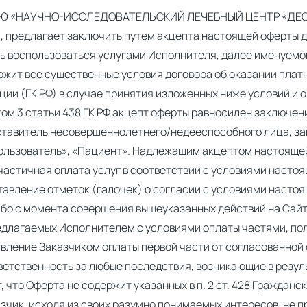
«НАУЧНО-ИССЛЕДОВАТЕЛЬСКИЙ ЛЕЧЕБНЫЙ ЦЕНТР «ДЕОМА» 
 предлагает заключить путем акцепта настоящей оферты д
ь воспользоваться услугами Исполнителя, далее именуемом
жит все существенные условия договора об оказании платны
ии (ГК РФ) в случае принятия изложенных ниже условий и о
том 3 статьи 438 ГК РФ акцепт оферты равносилен заключени
тавитель несовершеннолетнего/недееспособного лица, за
ользователь», «Пациент». Надлежащим акцептом настоящей
астичная оплата услуг в соответствии с условиями настоя
авление отметок (галочек) о согласии с условиями насто
либо с момента совершения вышеуказанных действий на Сай
редлагаемых Исполнителем с условиями оплаты частями, п
вление Заказчиком оплаты первой части от согласованной
ветственность за любые последствия, возникающие в резу
 что Оферта не содержит указанных в п. 2 ст. 428 Гражданск
зчик, исходя из своих разумно понимаемых интересов, не п