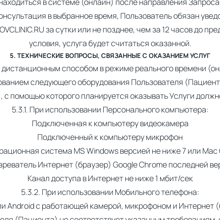
находиться в системе (онлайн) после направления Запроса
консультация в выбранное время, Пользователь обязан уве
CLINIC.RU за сутки или не позднее, чем за 12 часов до п
условия, услуга будет считаться оказанной.
5. ТЕХНИЧЕСКИЕ ВОПРОСЫ, СВЯЗАННЫЕ С ОКАЗАНИЕМ УСЛУГ
ту дистанционным способом в режиме реального времени (он
ьзованием следующего оборудования Пользователя (Пациент
), с помощью которого планируется оказывать Услуги долж
5.3.1. При использовании Персонального компьютера:
Подключенная к компьютеру видеокамера
Подключенный к компьютеру микрофон
рационная система MS Windows версией не ниже 7 или Mac 
зреватель Интернет (браузер) Google Chrome последней ве
Канал доступа в Интернет не ниже 1 мбит/сек
5.3.2. При использовании Мобильного телефона:
и Android с работающей камерой, микрофоном и Интернет (
еля (Пациента) не соответствует указанным требованиям,