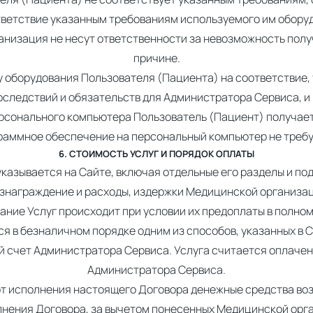
тветствие указанным требованиям используемого им обору
низация не несут ответственности за невозможность полу
причине.
ку оборудования Пользователя (Пациента) на соответствие,
оследствий и обязательств для Администратора Сервиса, 
ерсонального компьютера Пользователь (Пациент) получает
раммное обеспечение на персональный компьютер не требу
6. СТОИМОСТЬ УСЛУГ И ПОРЯДОК ОПЛАТЫ
 указывается на Сайте, включая отдельные его разделы и п
ознаграждение и расходы, издержки Медицинской организац
зание Услуг происходит при условии их предоплаты в полно
ся в безналичном порядке одним из способов, указанных в 
ый счет Администратора Сервиса. Услуга считается оплаче
Администратора Сервиса.
 от исполнения настоящего Договора денежные средства во
лнения Договора, за вычетом понесенных Медицинской орг