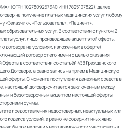
(ОГРН 1027809257640 ИНН 7825107822), далее
оговор на получение платных медицинских услуг любому
у «Заказчик», «Пользователь», «Пациент».
х образовательных услуг. В соответствии с пунктом 2
платы услуг, лицо, производящее акцепт этой оферты,
ю договора на условиях, изложенных в оферте).
ключающий договор от его имени с целью оказания
 Оферты в соответствии со статьёй 438 Гражданского
щего Договора, а равно запись на прием в Медицинскую
ящей оферты. С момента поступления денежных средств в
те, настоящий договор считается заключенным между
олным и безоговорочным акцептом настоящей оферты
 сторонами суммы.
льтате предоставления недостоверных, неактуальных или
ого кодекса условий, а равно не содержит иных явно
ринял бы при наличии у него возможности участвовать в