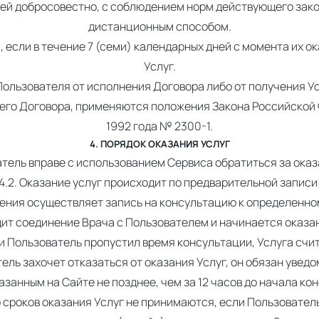
ией добросовестно, с соблюдением норм действующего зако
дистанционным способом.
если в течение 7 (семи) календарных дней с момента их о
Услуг.
 Пользователя от исполнения Договора либо от получения У
щего Договора, применяются положения Закона Российской 
1992 года № 2300-1.
4. ПОРЯДОК ОКАЗАНИЯ УСЛУГ
ватель вправе с использованием Сервиса обратиться за оказ
4.2. Оказание услуг происходит по предварительной записи
ения осуществляет запись на консультацию к определенном
ит соединение Врача с Пользователем и начинается оказан
сли Пользователь пропустил время консультации, Услуга счи
атель захочет отказаться от оказания Услуг, он обязан уве
азанным на Сайте не позднее, чем за 12 часов до начала ко
 сроков оказания Услуг не принимаются, если Пользователь 