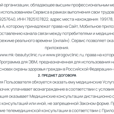
ой организации, обладающее высшим профессиональным ме
 использованием Сервиса в рамках выполнения свои трудов
7640, ИНН 7825107822, адрес места нахождения: 199178, г
а А, которому принадлежат права на Сайт, Мобильное прило
оставлению канала связи между потребителями и медицин
 режиме реального времени (онлайн). Сервис позволяет ока
приложения.
www.mk-beautyclinic.ru и www.pirogovclinic.ru, права на ко
рограмма для ЭВМ, предназначенная для использования н
сновах охраны здоровья граждан в Российской Федерации» о
2. ПРЕДМЕТ ДОГОВОРА
ия Пользователя обязуется оказать ему медицинские Услу
казчик уплачивает вознаграждение в соответствии с услови
ация оказывает Медицинские консультации дистанционно 
их консультаций или иной, не запрещенной Законом форме.
ние телемедицинской консультации в соответствии с Прило