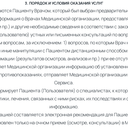
3. ПОРЯДОК И УСЛОВИЯ ОКАЗАНИЯ УСЛУГ
ываются Пациенту Врачом, который был выбран предваритель
информация о Врачах Медицинской организации, предоставл
 пр.) и другие необходимые сведения в соответствии с зак
(Пользователю) устных или письменных консультаций по воп
 вопросам, за исключением: 1) вопросов, по которым Вра
и иные манипуляции с Пациентом дистанционным способом;
мации (результатов осмотров, анализов и пр.) при ее отсут
вляет Медицинской организации информацию об установлен
, противопоказаниях, отправляет Медицинской организации
Сервиса.
ормирует Пациента (Пользователя) о специалистах, к кото
ики, лечения, связанных с ними рисках, их последствиях 
информацию.
изацией составляется электронная рекомендация для Пацие
овлен только на очном приеме (осмотре, консультации) в