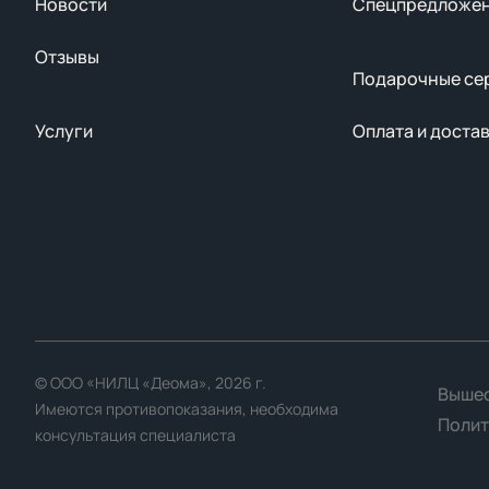
Новости
Спецпредложе
Отзывы
Подарочные се
Услуги
Оплата и доста
© ООО «НИЛЦ «Деома», 2026 г.
Вышес
Имеются противопоказания, необходима
Полит
консультация специалиста
Мы используем файлы cookie для улучшения работы сайта. Пр
использованием файлов cookie.