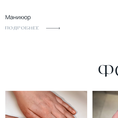
Маникюр
Комфорт, безопасность и высочайшее качество -
вот три главных принципа работы
ПОДРОБНЕЕ
профессиональных и креативных нейл-мастеров
MK Clinic&Beauty. Здесь творят настоящую
красоту, знают все секреты и тонкости уходовых
процедур, чтобы вы выглядели безупречно
буквально до кончиков ногтей.
Ф