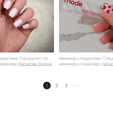
окрытием. Специалист по
Маникюр с покрытием. Спец
педикюру,
Насырова Эллина
маникюру и педикюру,
Насыр
1
2
3