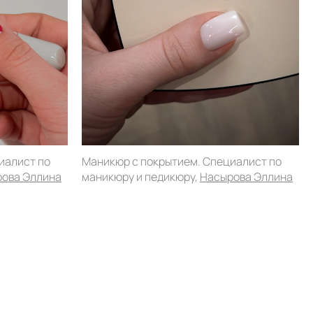
иалист по
Маникюр с покрытием. Специалист по
ова Эллина
маникюру и педикюру,
Насырова Эллина