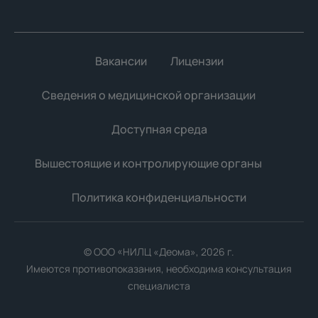
Вакансии
Лицензии
Сведения о медицинской организации
Доступная среда
Вышестоящие и контролирующие органы
Политика конфиденциальности
Мы используем файлы cookie для улучшения работы
сайта. Продолжая использовать сайт, вы соглашаетесь с
© ООО «НИЛЦ «Деома», 2026 г.
использованием файлов cookie.
Имеются противопоказания, необходима консультация
Принять все
специалиста
Отклонить