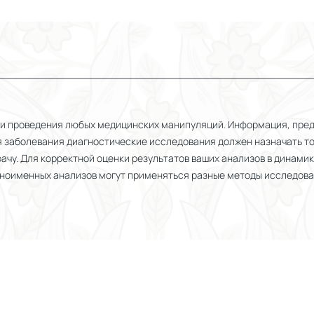
или проведения любых медицинских манипуляций. Информация, пре
я заболевания диагностические исследования должен назначать то
чу. Для корректной оценки результатов ваших анализов в динамик
одноименных анализов могут применяться разные методы исследова