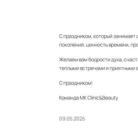
С праздником, который занимает 
поколений, ценность времени, про
Желаем вам бодрости духа, счастл
теплыми встречами и приятными 
С праздником!
Команда MK Clinic&Beauty
09.05.2025