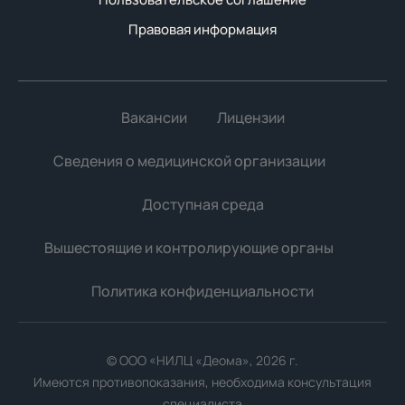
Правовая информация
Вакансии
Лицензии
Сведения о медицинской организации
Доступная среда
Вышестоящие и контролирующие органы
Политика конфиденциальности
Мы используем файлы cookie для улучшения работы
сайта. Продолжая использовать сайт, вы соглашаетесь с
использованием файлов cookie.
© ООО «НИЛЦ «Деома», 2026 г.
Имеются противопоказания, необходима консультация
Принять все
специалиста