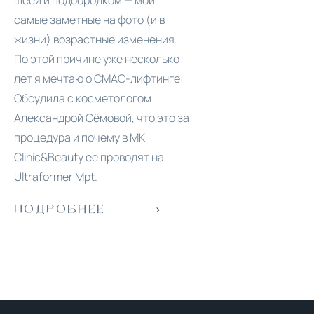
шеей и подбородком — мои
самые заметные на фото (и в
жизни) возрастные изменения.
По этой причине уже несколько
лет я мечтаю о СМАС-лифтинге!
Обсудила с косметологом
Александрой Сёмовой, что это за
процедура и почему в MK
Clinic&Beauty ее проводят на
Ultraformer Mpt.
ПОДРОБНЕЕ